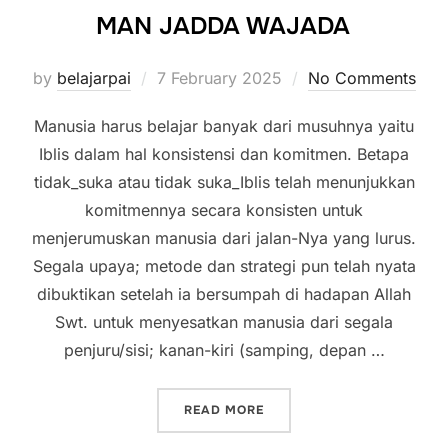
MAN JADDA WAJADA
Posted
by
belajarpai
7 February 2025
No Comments
on
Manusia harus belajar banyak dari musuhnya yaitu
Iblis dalam hal konsistensi dan komitmen. Betapa
tidak_suka atau tidak suka_Iblis telah menunjukkan
komitmennya secara konsisten untuk
menjerumuskan manusia dari jalan-Nya yang lurus.
Segala upaya; metode dan strategi pun telah nyata
dibuktikan setelah ia bersumpah di hadapan Allah
Swt. untuk menyesatkan manusia dari segala
penjuru/sisi; kanan-kiri (samping, depan …
“MAN JADDA WAJADA”
READ MORE