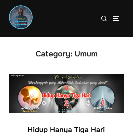
Skip
to
Search
TOGGLE
content
for:
Category:
Umum
Hidup Hanya Tiga Hari