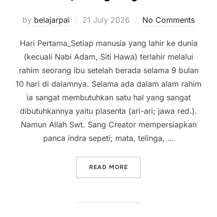
Posted
by
belajarpai
21 July 2026
No Comments
on
Hari Pertama_Setiap manusia yang lahir ke dunia
(kecuali Nabi Adam, Siti Hawa) terlahir melalui
rahim seorang ibu setelah berada selama 9 bulan
10 hari di dalamnya. Selama ada dalam alam rahim
ia sangat membutuhkan satu hal yang sangat
dibutuhkannya yaitu plasenta (ari-ari; jawa red.).
Namun Allah Swt. Sang Creator mempersiapkan
panca indra sepeti; mata, telinga, …
“HIDUP HANYA TIGA HARI”
READ MORE