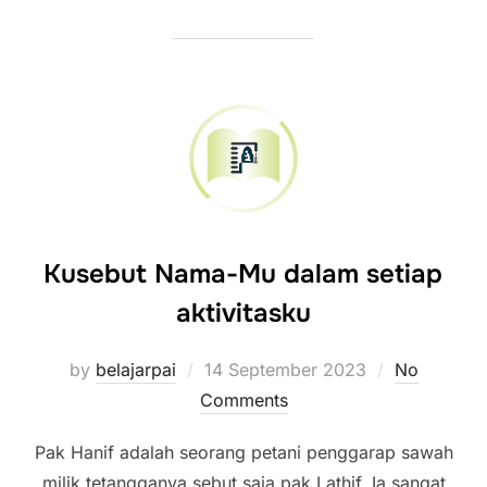
Kusebut Nama-Mu dalam setiap
aktivitasku
Posted
by
belajarpai
14 September 2023
No
on
Comments
Pak Hanif adalah seorang petani penggarap sawah
milik tetangganya sebut saja pak Lathif. Ia sangat